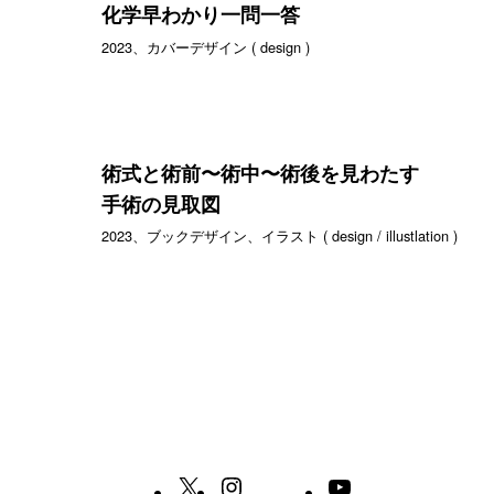
化学早わかり一問一答
2023、カバーデザイン ( design )
術式と術前〜術中〜術後を見わたす
手術の見取図
2023、ブックデザイン、イラスト ( design / illustlation )
X
Instagram
YouTube